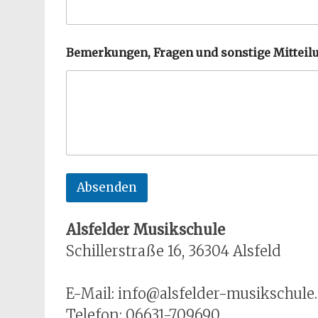
n
s
t
i
Bemerkungen, Fragen und sonstige Mitteil
g
e
Absenden
Alsfelder Musikschule
Schillerstraße 16, 36304 Alsfeld
E-Mail: info@alsfelder-musikschule
Telefon: 06631-709690