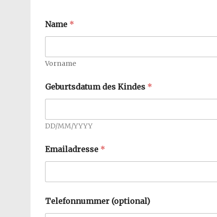
Name
*
Vorname
Geburtsdatum des Kindes
*
DD/MM/YYYY
*
Emailadresse
*
K
i
n
d
e
s
Telefonnummer (optional)
s
o